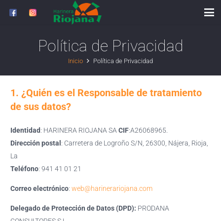
Política de Privacidad
Inicio
Política de Privacidad
1. ¿Quién es el Responsable de tratamiento
de sus datos?
Identidad
: HARINERA RIOJANA SA
CIF
:A26068965.
Dirección postal
: Carretera de Logroño S/N, 26300, Nájera, Rioja,
La
Teléfono
: 941 41 01 21
Correo electrónico
:
web@harinerariojana.com
Delegado de Protección de Datos (DPD):
PRODANA